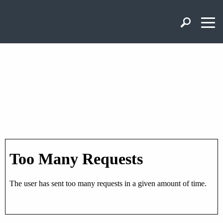
vema
Landingpage
vema
Landingpage