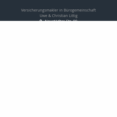
Versicherungsmakler in Bürogemeinschaft
Uwe & Christian Littig
Neustädter-Str. 99
07381 Pößneck
03647-423161
03647-425152
info@makler-littig.de
Nachricht schreiben
Startseite
Privat
Gewerbe
Kontakt
Angebotsanfragen