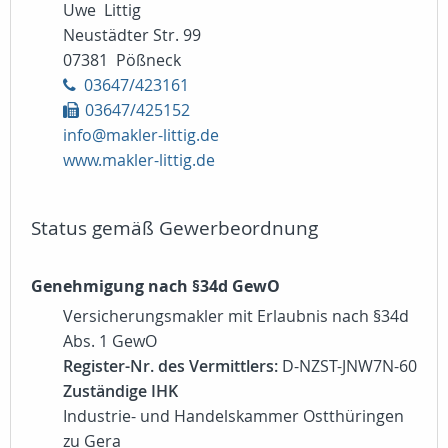
Uwe Littig
Neustädter Str. 99
07381 Pößneck
03647/423161
03647/425152
info@makler-littig.de
www.makler-littig.de
Status gemäß Gewerbeordnung
Genehmigung nach §34d GewO
Versicherungsmakler mit Erlaubnis nach §34d
Abs. 1 GewO
Register-Nr. des Vermittlers:
D-NZST-JNW7N-60
Zuständige IHK
Industrie- und Handelskammer Ostthüringen
zu Gera