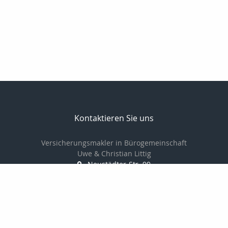
Kontaktieren Sie uns
Versicherungsmakler in Bürogemeinschaft
Uwe & Christian Littig
Neustädter-Str. 99
07381 Pößneck
03647-423161
03647-425152
info@makler-littig.de