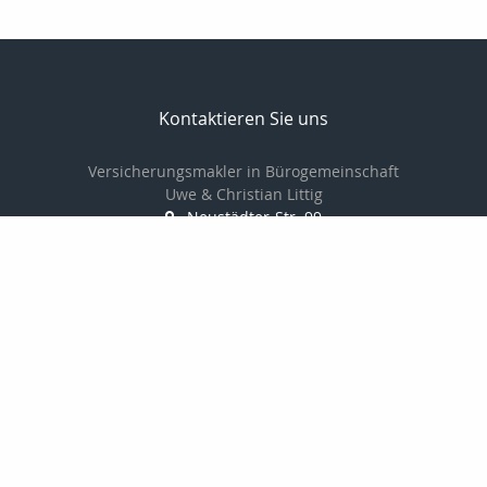
Kontaktieren Sie uns
Versicherungsmakler in Bürogemeinschaft
Uwe & Christian Littig
Neustädter-Str. 99
07381 Pößneck
03647-423161
03647-425152
info@makler-littig.de
Nachricht schreiben
Startseite