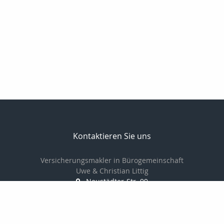
Kontaktieren Sie uns
Versicherungsmakler in Bürogemeinschaft
Uwe & Christian Littig
Neustädter-Str. 99
07381 Pößneck
03647-423161
03647-425152
info@makler-littig.de