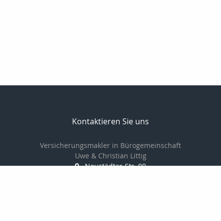
Kontaktieren Sie uns
Versicherungsmakler in Bürogemeinschaft
Uwe & Christian Littig
Neustädter-Str. 99
07381 Pößneck
03647-423161
03647-425152
info@makler-littig.de