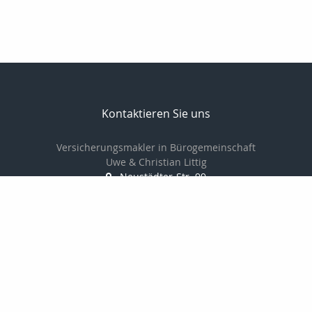
Kontaktieren Sie uns
Versicherungsmakler in Bürogemeinschaft
Uwe & Christian Littig
Neustädter-Str. 99
07381 Pößneck
03647-423161
03647-425152
info@makler-littig.de
Nachricht schreiben