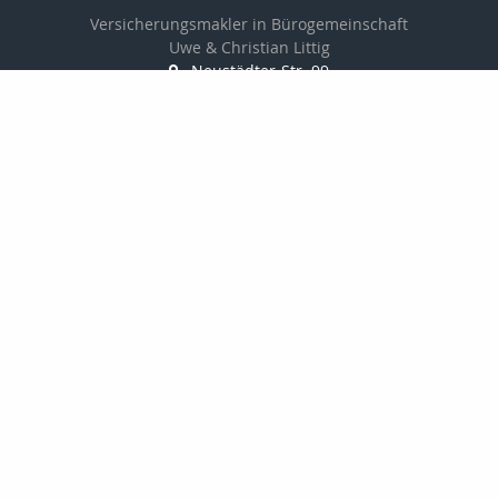
Versicherungsmakler in Bürogemeinschaft
Uwe & Christian Littig
Neustädter-Str. 99
07381 Pößneck
03647-423161
03647-425152
info@makler-littig.de
Nachricht schreiben
Startseite
Privat
Gewerbe
Kontakt
Angebotsanfragen