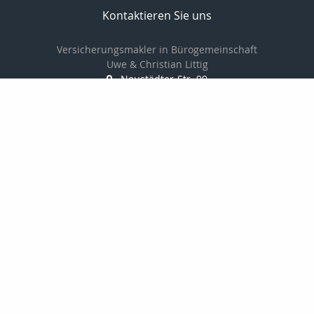
Kontaktieren Sie uns
Versicherungsmakler in Bürogemeinschaft
Uwe & Christian Littig
Neustädter-Str. 99
07381 Pößneck
03647-423161
03647-425152
info@makler-littig.de
Nachricht schreiben
Startseite
Privat
Gewerbe
Kontakt