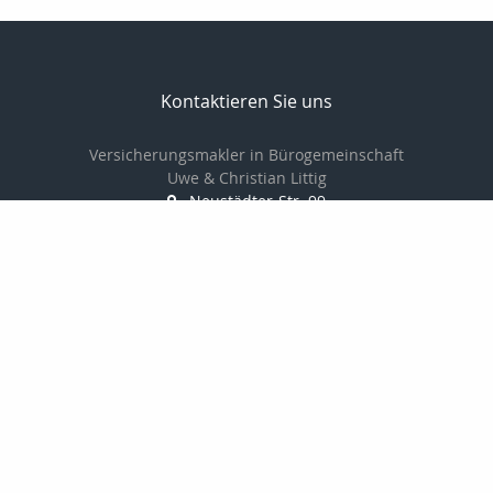
Kontaktieren Sie uns
Versicherungsmakler in Bürogemeinschaft
Uwe & Christian Littig
Neustädter-Str. 99
07381 Pößneck
03647-423161
03647-425152
info@makler-littig.de
Nachricht schreiben
Startseite