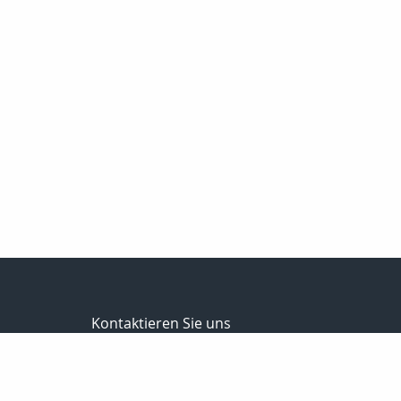
Kontaktieren Sie uns
Versicherungsmakler in Bürogemeinschaft
Uwe & Christian Littig
Neustädter-Str. 99