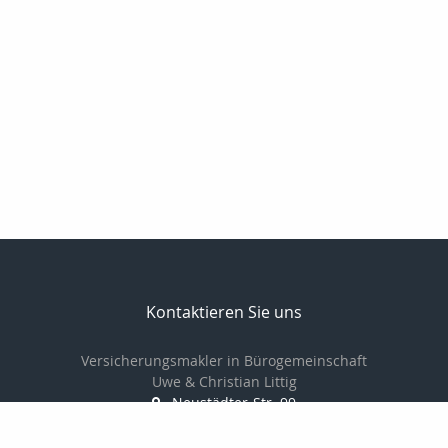
Kontaktieren Sie uns
Versicherungsmakler in Bürogemeinschaft
Uwe & Christian Littig
Neustädter-Str. 99
07381 Pößneck
03647-423161