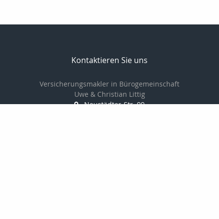
Kontaktieren Sie uns
Versicherungsmakler in Bürogemeinschaft
Uwe & Christian Littig
Neustädter-Str. 99
07381 Pößneck
03647-423161
03647-425152
info@makler-littig.de
Nachricht schreiben