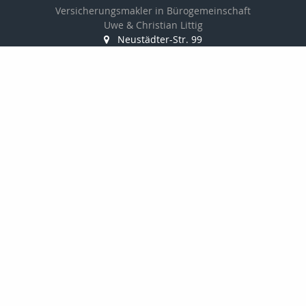
Versicherungsmakler in Bürogemeinschaft
Uwe & Christian Littig
Neustädter-Str. 99
07381 Pößneck
03647-423161
03647-425152
info@makler-littig.de
Nachricht schreiben
Startseite
Privat
Gewerbe
Kontakt
Angebotsanfragen