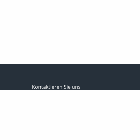
Kontaktieren Sie uns
Versicherungsmakler in Bürogemeinschaft
Uwe & Christian Littig
Neustädter-Str. 99
07381 Pößneck
03647-423161
03647-425152
info@makler-littig.de