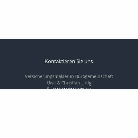
Kontaktieren Sie uns
Versicherungsmakler in Bürogemeinschaft
Uwe & Christian Littig
Neustädter-Str. 99
07381 Pößneck
03647-423161
03647-425152
info@makler-littig.de
Nachricht schreiben