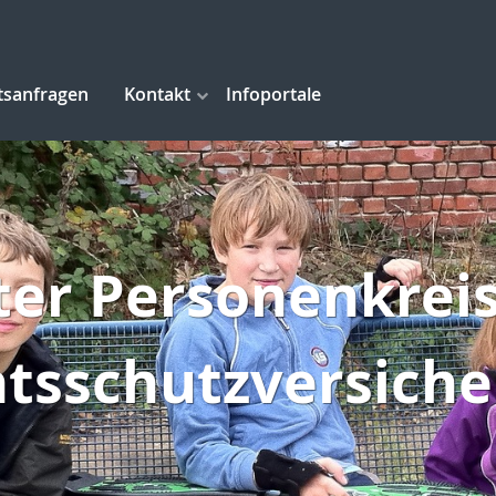
tsanfragen
Kontakt
Infoportale
ter Personenkreis
tsschutzversich