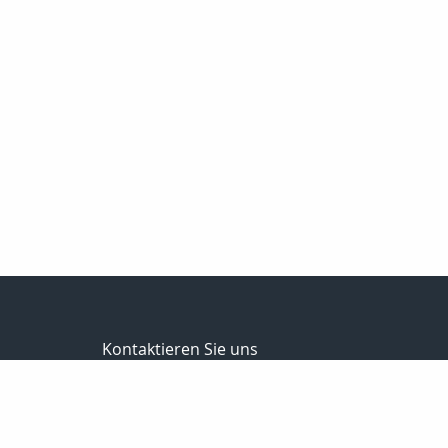
Kontaktieren Sie uns
Versicherungsmakler in Bürogemeinschaft
Uwe & Christian Littig
Neustädter-Str. 99
07381 Pößneck