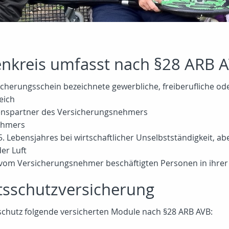
enkreis umfasst nach §28 ARB A
herungsschein bezeichnete gewerbliche, freiberufliche oder
eich
benspartner des Versicherungsnehmers
ehmers
25. Lebensjahres bei wirtschaftlicher Unselbstständigkeit, 
er Luft
s vom Versicherungsnehmer beschäftigten Personen in ihrer 
tsschutzversicherung
schutz folgende versicherten Module nach §28 ARB AVB: