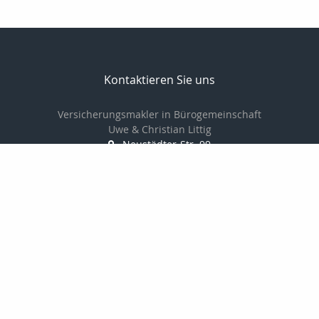
Kontaktieren Sie uns
Versicherungsmakler in Bürogemeinschaft
Uwe & Christian Littig
Neustädter-Str. 99
07381 Pößneck
03647-423161
03647-425152
info@makler-littig.de
Nachricht schreiben
Startseite