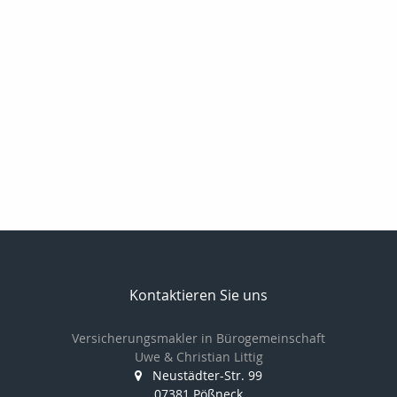
Kontaktieren Sie uns
Versicherungsmakler in Bürogemeinschaft
Uwe & Christian Littig
Neustädter-Str. 99
07381 Pößneck