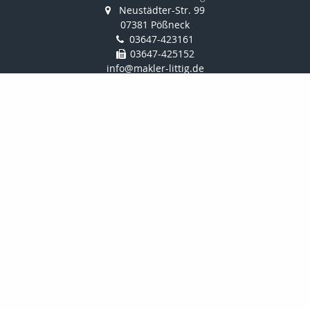
Neustädter-Str. 99
07381 Pößneck
03647-423161
03647-425152
info@makler-littig.de
Nachricht schreiben
Startseite
Privat
Gewerbe
Kontakt
Angebotsanfragen
Infoportale