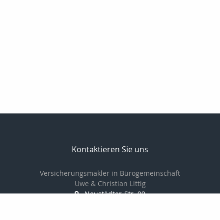
Kontaktieren Sie uns
Versicherungsmakler in Bürogemeinschaft
Uwe & Christian Littig
Neustädter-Str. 99
07381 Pößneck
03647-423161