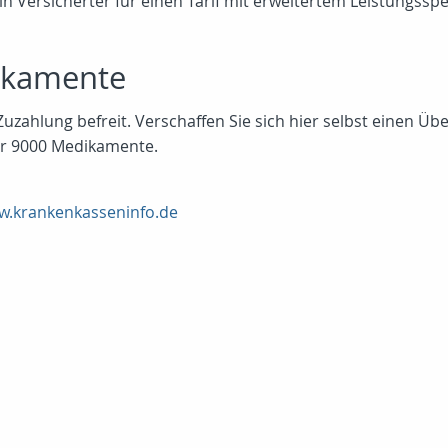
in Versicherter für einen Tarif mit erweitertem Leistungss
ikamente
hlung befreit. Verschaffen Sie sich hier selbst einen Überb
ber 9000 Medikamente.
.krankenkasseninfo.de